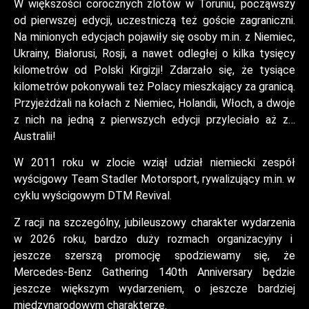
W większości corocznych zlotów w Toruniu, począwszy
od pierwszej edycji, uczestniczą też goście zagraniczni.
Na minionych edycjach pojawiły się osoby m.in. z Niemiec,
Ukrainy, Białorusi, Rosji, a nawet odległej o kilka tysięcy
kilometrów od Polski Kirgizji! Zdarzało się, że tysiące
kilometrów pokonywali też Polacy mieszkający za granicą.
Przyjeżdżali na kołach z Niemiec, Holandii, Włoch, a dwoje
z nich na jedną z pierwszych edycji przyleciało aż z…
Australii!
W 2011 roku w zlocie wziął udział niemiecki zespół
wyścigowy Team Stadler Motorsport, rywalizujący m.in. w
cyklu wyścigowym DTM Revival.
Z racji na szczególny, jubileuszowy charakter wydarzenia
w 2026 roku, bardzo duży rozmach organizacyjny i
jeszcze szerszą promocję spodziewamy się, że
Mercedes-Benz Gathering 140
th
Anniversary będzie
jeszcze większym wydarzeniem, o jeszcze bardziej
międzynarodowym charakterze.