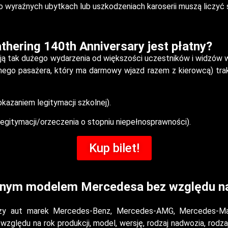
 wyraźnych ubytkach lub uszkodzeniach karoserii muszą liczyć 
thering 140th Anniversary jest płatny?
acją tak dużego wydarzenia od większości uczestników i widzów
nego pasażera, który ma darmowy wjazd razem z kierowcą) trak
kazaniem legitymacji szkolnej).
egitymacji/orzeczenia o stopniu niepełnosprawności).
Kup bilet!
lnym modelem Mercedesa bez względu na 
aczy aut marek Mercedes-Benz, Mercedes-AMG, Mercedes-
 względu na rok produkcji, model, wersję, rodzaj nadwozia, ro